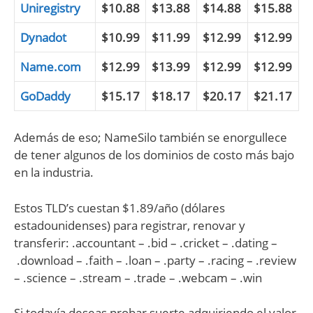
Uniregistry
$10.88
$13.88
$14.88
$15.88
Dynadot
$10.99
$11.99
$12.99
$12.99
Name.com
$12.99
$13.99
$12.99
$12.99
GoDaddy
$15.17
$18.17
$20.17
$21.17
Además de eso; NameSilo también se enorgullece
de tener algunos de los dominios de costo más bajo
en la industria.
Estos TLD’s cuestan $1.89/año (dólares
estadounidenses) para registrar, renovar y
transferir: .accountant – .bid – .cricket – .dating –
.download – .faith – .loan – .party – .racing – .review
– .science – .stream – .trade – .webcam – .win
Si todavía deseas probar suerte adquiriendo el valor